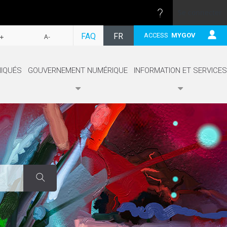
Se connecter
SUIVRE
FAQ
FR
ACCESS
MYGOV
+
A-
EN
IQUÉS
GOUVERNEMENT NUMÉRIQUE
INFORMATION ET SERVICES