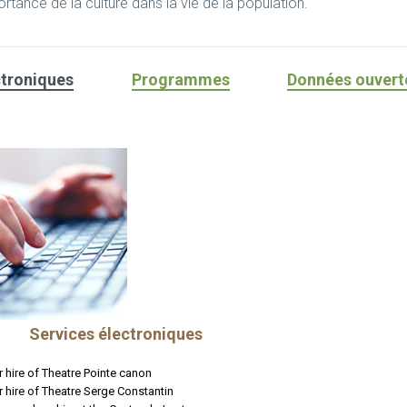
ortance de la culture dans la vie de la population.
ctroniques
Programmes
Données ouvert
Services électroniques
r hire of Theatre Pointe canon
r hire of Theatre Serge Constantin