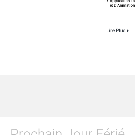
Application f
et D'Animation
Lire Plus
Prochain Jour Férié