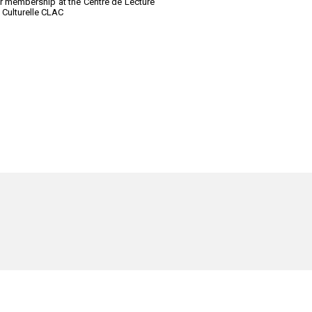
or membership at the Centre de Lecture
 Culturelle CLAC