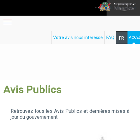
Se connecter
SUIVRE
Votre avis nous intéresse
FAQ
ACCE
FR
EN
Avis Publics
Retrouvez tous les Avis Publics et dernières mises à
jour du gouvernement