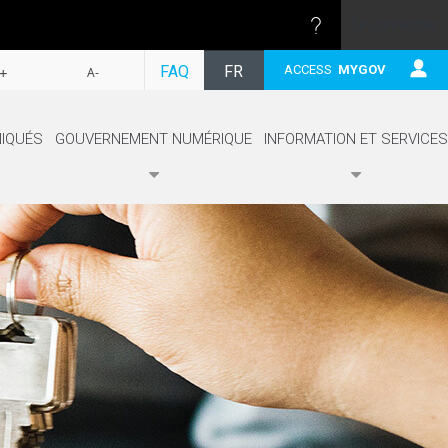
Se connecter
SUIVRE
FAQ
FR
ACCESS
MYGOV
+
A-
EN
IQUÉS
GOUVERNEMENT NUMÉRIQUE
INFORMATION ET SERVICES