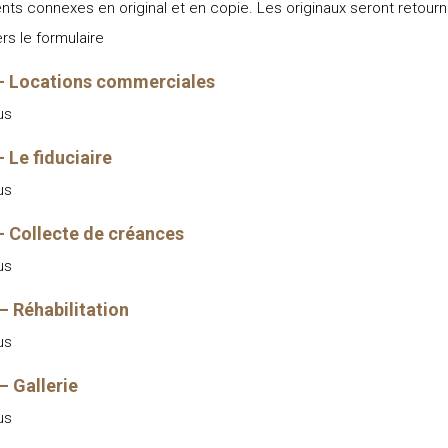
ts connexes en original et en copie. Les originaux seront retourn
ers le formulaire
- Locations commerciales
us
 Le fiduciaire
us
 Collecte de créances
us
 Réhabilitation
us
 Gallerie
us