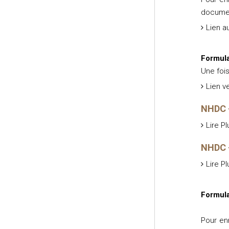
documen
Lien a
Formula
Une foi
Lien v
NHDC -
Lire Pl
NHDC -
Lire Pl
Formula
Pour en