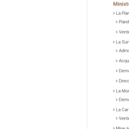
Minist
La Pla
Plani
Vente
La Sur
Admin
Acqui
Dema
Direc
La Mor
Dema
La Car
Vent
Mise à