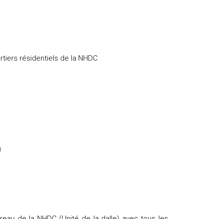
artiers résidentiels de la NHDC
)
reau de la NHDC (Unité de la dalle) avec tous les