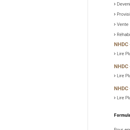
Deveni
Provis
Vente 
Réhabi
NHDC 
Lire Pl
NHDC -
Lire Pl
NHDC -
Lire Pl
Formulai
Pour en