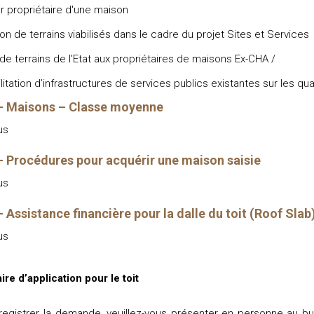
r propriétaire d'une maison​
ion de terrains viabilisés dans le cadre du projet Sites et Services
de terrains de l’Etat aux propriétaires de maisons Ex-CHA /​
litation d’infrastructures de services publics existantes sur les qu
- Maisons – Classe moyenne
us
 Procédures pour acquérir une maison saisie
us
 Assistance financière pour la dalle du toit (Roof Slab
us
re d’application pour le toit
registrer la demande, veuillez-vous présenter en personne au bu