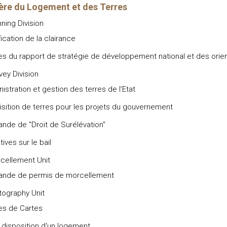
ère du Logement et des Terres
nning Division
fication de la clairance
s du rapport de stratégie de développement national et des orienta
vey Division
istration et gestion des terres de l’Etat
sition de terres pour les projets du gouvernement
nde de "Droit de Surélévation"
tives sur le bail
cellement Unit
nde de permis de morcellement
tography Unit
es de Cartes
 disposition d'un logement