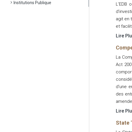
Institutions Publique
L’EDB o
d’invest
agit en 
et facil
Lire Pl
Compet
La Comp
Act 200
compor
considér
d’une en
des ent
amende
Lire Pl
State 