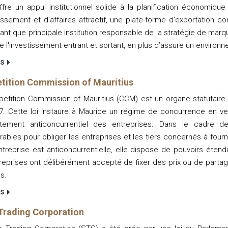
ffre un appui institutionnel solide à la planification économi
issement et d’affaires attractif, une plate-forme d’exportation com
tant que principale institution responsable de la stratégie de ma
ite l'investissement entrant et sortant, en plus d’assure un enviro
us
ition Commission of Mauritius
etition Commission of Mauritius (CCM) est un organe statutaire 
7. Cette loi instaure à Maurice un régime de concurrence en v
tement anticoncurrentiel des entreprises. Dans le cadre 
ables pour obliger les entreprises et les tiers concernés à fourn
treprise est anticoncurrentielle, elle dispose de pouvoirs étendu
reprises ont délibérément accepté de fixer des prix ou de part
s.
us
Trading Corporation