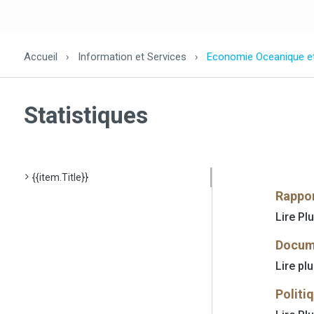
Accueil
›
Information et Services
›
Economie Oceanique e
Statistiques
{{item.Title}}
Rappor
Lire Pl
Docume
Lire pl
Politi