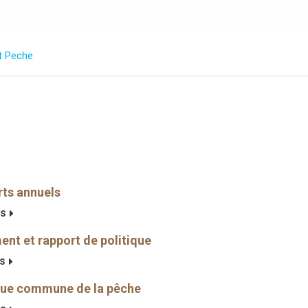
t Peche
ts annuels
us
nt et rapport de politique
us
que commune de la pêche