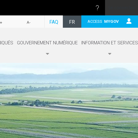
Se connecter
SUIVRE
FAQ
FR
ACCESS
MYGOV
+
A-
EN
IQUÉS
GOUVERNEMENT NUMÉRIQUE
INFORMATION ET SERVICES